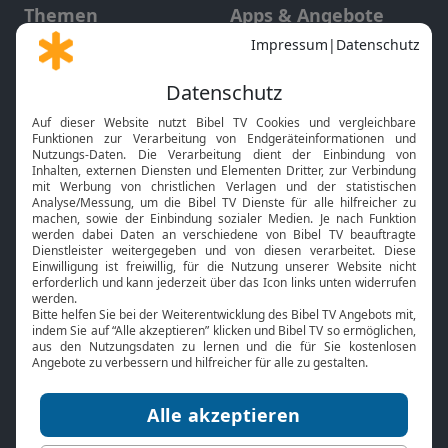
Themen
Apps & Angebote
Gott und Bibel erklärt
Newsletter
Feiertage
Mobile App
Interviews
Kids App
Neuigkeiten
Smart TV
HbbTV
Bibelthek Online-Bibel
Nächster Gottesdienst
Bibel TV
Service
Über uns
Kontakt
Jobs
TV-Empfang
Presse
FAQ
Mediadaten