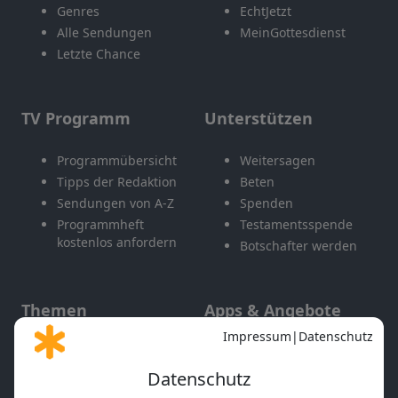
Genres
EchtJetzt
Alle Sendungen
MeinGottesdienst
Letzte Chance
TV Programm
Unterstützen
Programmübersicht
Weitersagen
Tipps der Redaktion
Beten
Sendungen von A-Z
Spenden
Programmheft
Testamentsspende
kostenlos anfordern
Botschafter werden
Themen
Apps & Angebote
Gott und Bibel erklärt
Newsletter
Feiertage
Mobile App
Interviews
Kids App