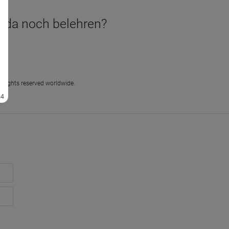
hn da noch belehren?
l rights reserved worldwide.