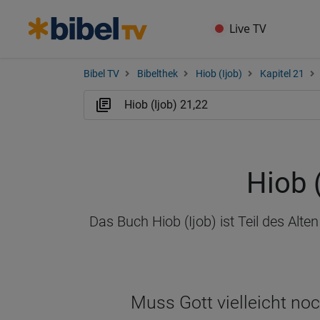
Live TV
Bibel TV
Bibelthek
Hiob (Ijob)
Kapitel 21
Hiob 
Das Buch Hiob (Ijob) ist Teil des Alt
Muss Gott vielleicht noc