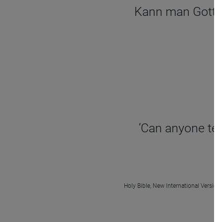
Kann man Gott Er
‘Can anyone te
Holy Bible, New International Version