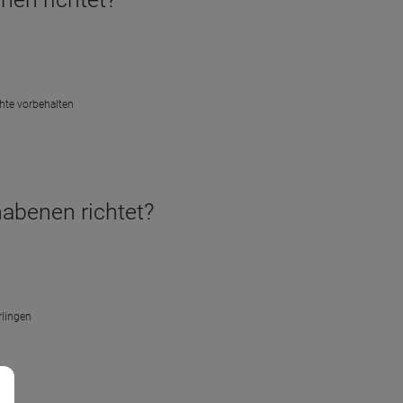
chte vorbehalten
habenen richtet?
rlingen