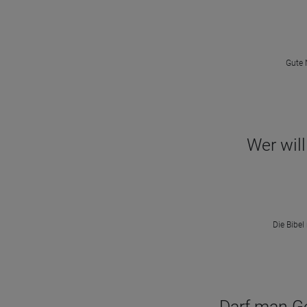
Gute 
Wer will
Die Bibel
Darf man Got