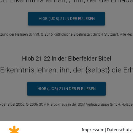
HIOB (IJOB) 21 IN DER EÜ LESEN
zung der Heiligen Schrift, © 2016 Katholische Bibelanstalt GmbH, Stuttgart. Alle Re
Hiob 21 22 in der Elberfelder Bibel
rkenntnis lehren, ihn, der {selbst} die Er
HIOB (IJOB) 21 IN DER ELB LESEN
elder Bibel 2006, © 2006 SCM R.Brockhaus in der SCM Verlagsgruppe GmbH, Holzge
Hiob 21 22 in der Schlachter 2000