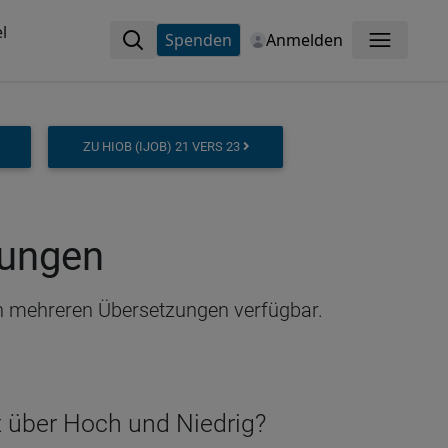
l
Spenden
Anmelden
Menü
ZU HIOB (IJOB) 21 VERS 23
zungen
i in mehreren Übersetzungen verfügbar.
lt über Hoch und Niedrig?