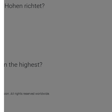
ie Hohen richtet?
en the highest?
ission. All rights reserved worldwide.