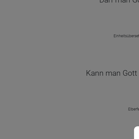
Einheitsüberset
Kann man Gott E
Elberf