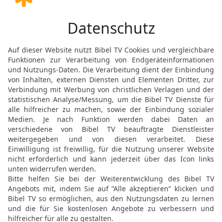
kenntnis lehren, da er es doch ist, der d
HIOB (IJOB) 21 IN DER SLT LESEN
© 2000 Genfer Bibelgesellschaft
Hiob 21 22 in der New International Version
ach knowledge to God, since he judges ev
HIOB (IJOB) 21 IN DER NIV LESEN
 ® (Anglicised), NIV TM Copyright © 1979, 1984, 2011 by Biblica, Inc. Used with perm