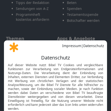
Tipps der Redaktion
Beten
Sendungen von A-Z
Spenden
Programmheft
Testamentsspende
kostenlos anfordern
Botschafter werden
Themen
Apps & Angebote
Gott und Bibel erklärt
Newsletter
Feiertage
Mobile App
Interviews
Kids App
Neuigkeiten
Smart TV
HbbTV
Bibelthek Online-Bibel
Nächster Gottesdienst
Bibel TV
Service