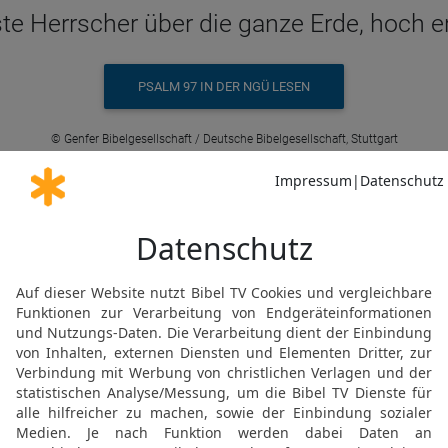
e Herrscher über die ganze Erde, hoch er
PSALM 97 IN DER NGÜ LESEN
© Genfer Bibelgesellschaft / Deutsche Bibelgesellschaft, Stuttgart
Ps 97 9 in der Schlachter 2000
öchste über die ganze Erde; du bist hoch
PSALM 97 IN DER SLT LESEN
© 2000 Genfer Bibelgesellschaft