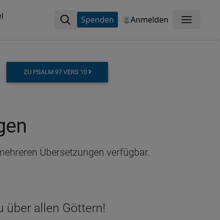
l
Spenden
Anmelden
Menü
ZU PSALM 97 VERS 10
ngen
n mehreren Übersetzungen verfügbar.
 über allen Göttern!