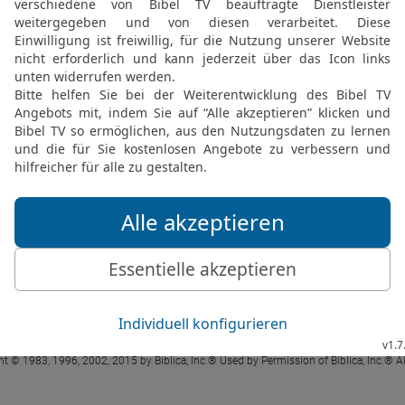
Ps 97 9 in der New International Version
 Most High over all the earth; you are exal
PSALM 97 IN DER NIV LESEN
 ® (Anglicised), NIV TM Copyright © 1979, 1984, 2011 by Biblica, Inc. Used with perm
Ps 97 9 in der Hoffnung für Alle
ierst die ganze Welt, du bist mächtiger und
PSALM 97 IN DER HFA LESEN
t © 1983, 1996, 2002, 2015 by Biblica, Inc.® Used by Permission of Biblica, Inc.® Al