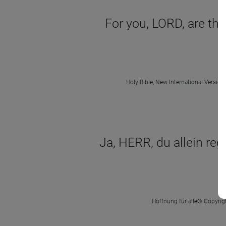
For you, LORD, are the
Holy Bible, New International Version
Ja, HERR, du allein reg
Hoffnung für alle® Copyrigh