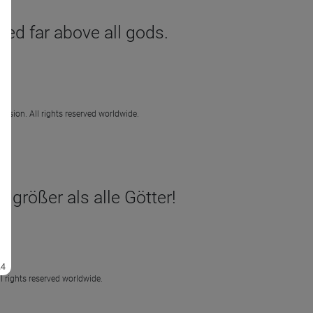
ted far above all gods.
ission. All rights reserved worldwide.
 größer als alle Götter!
l rights reserved worldwide.