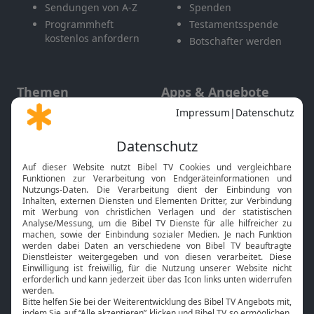
Sendungen von A-Z
Spenden
Programmheft
Testamentsspende
kostenlos anfordern
Botschafter werden
Themen
Apps & Angebote
Gott und Bibel erklärt
Newsletter
Feiertage
Mobile App
Interviews
Kids App
Neuigkeiten
Smart TV
HbbTV
Bibelthek Online-Bibel
Nächster Gottesdienst
Bibel TV
Service
Über uns
Kontakt