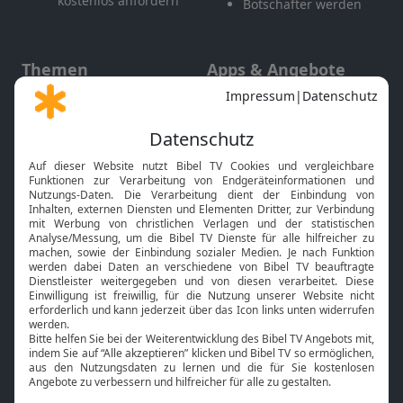
kostenlos anfordern
Botschafter werden
Themen
Apps & Angebote
Gott und Bibel erklärt
Newsletter
Feiertage
Mobile App
Interviews
Kids App
Neuigkeiten
Smart TV
HbbTV
Bibelthek Online-Bibel
Nächster Gottesdienst
Bibel TV
Service
Über uns
Kontakt
Jobs
TV-Empfang
Presse
FAQ