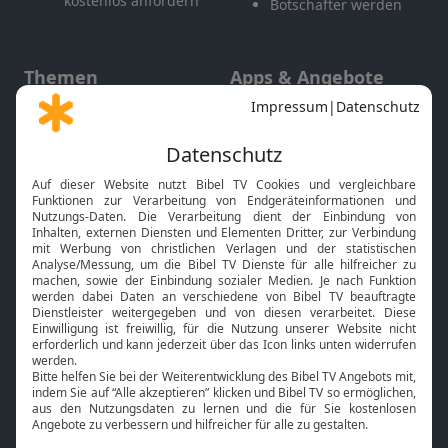
kostenlos anfordern
Botschafter werden
Themen
Apps & Angebote
Gott und Bibel erklärt
Newsletter
Feiertage
Mobile App
Interviews
Kids App
Neuigkeiten
Smart TV
HbbTV
Bibelthek Online-Bibel
Nächster Gottesdienst
Bibel TV
Service
Über uns
Kontakt
Jobs
TV-Empfang
Presse
FAQ