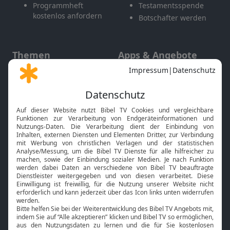
Programmheft
Testamentsspende
kostenlos anfordern
Botschafter werden
Themen
Apps & Angebote
Gott und Bibel erklärt
Newsletter
Feiertage
Mobile App
Interviews
Kids App
Neuigkeiten
Smart TV
HbbTV
Bibelthek Online-Bibel
Nächster Gottesdienst
Bibel TV
Service
Über uns
Kontakt
Jobs
TV-Empfang