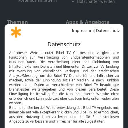
kostenlos anfordern
Botschafter werden
Themen
Apps & Angebote
Gott und Bibel erklärt
Newsletter
Feiertage
Mobile App
Interviews
Kids App
Neuigkeiten
Smart TV
HbbTV
Bibelthek Online-Bibel
Nächster Gottesdienst
Bibel TV
Service
Über uns
Kontakt
Jobs
TV-Empfang
Presse
FAQ