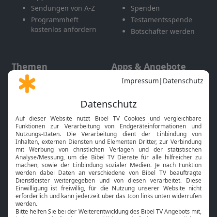
Sendungen von A-Z
Spenden
Programmheft
Testamentsspende
kostenlos anfordern
Botschafter werden
Themen
Apps & Angebote
Gott und Bibel erklärt
Newsletter
Feiertage
Mobile App
Interviews
Kids App
Neuigkeiten
Smart TV
HbbTV
Bibelthek Online-Bibel
Nächster Gottesdienst
Bibel TV
Service